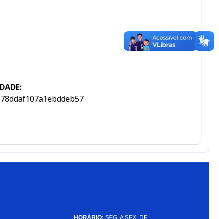
DADE:
e78ddaf107a1ebddeb57
HORÁRIO:
SEG. A SEX. DE